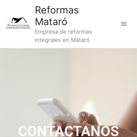
Ir
Men
Reformas
al
princ
Mataró
contenido
Empresa de reformas
integrales en Mataró
REFORMAS CUBERO
CONTACTANOS