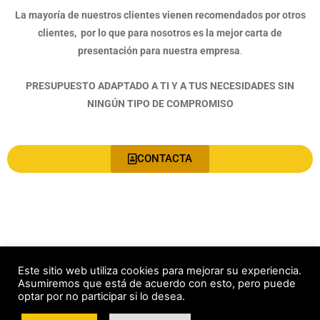
La mayoría de nuestros clientes vienen recomendados por otros
clientes, por lo que para nosotros es la mejor carta de
presentación para nuestra empresa
.
PRESUPUESTO ADAPTADO A TI Y A TUS NECESIDADES SIN
NINGÚN TIPO DE COMPROMISO
CONTACTA
Este sitio web utiliza cookies para mejorar su experiencia.
Asumiremos que está de acuerdo con esto, pero puede
© Copyright 2021 Reformascubero.com. Todos los derechos
optar por no participar si lo desea.
Reservados.
Aviso legal y política de privacidad
|
Política de