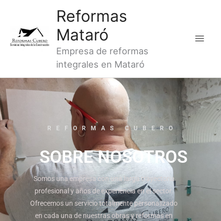
Ir
Men
Reformas
al
princ
Mataró
contenido
Empresa de reformas
integrales en Mataró
REFORMAS CUBERO
SOBRE NOSOTROS
Somos una empresa con una larga trayectoria
profesional y años de experiencia en el sector.
Ofrecemos un servicio totalmente personalizado
en cada una de nuestras obras y reformas en