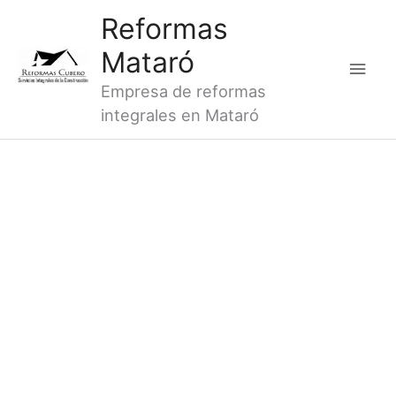
Ir
Men
Reformas
al
princ
Mataró
contenido
Empresa de reformas
integrales en Mataró
REFORMAS DE BAÑOS ARENYS DE
MUNT