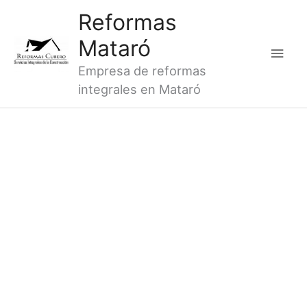
Ir
Men
Reformas
al
princ
Mataró
contenido
Empresa de reformas
integrales en Mataró
REFORMAS DE BAÑOS ARGENTONA