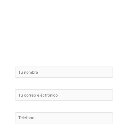
¡ Pide tu presupuesto
de reforma de baño de
Argentona sin
compromiso !