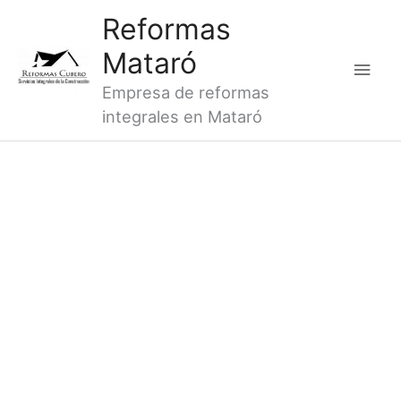
Ir
Men
Reformas
al
princ
Mataró
contenido
Empresa de reformas
integrales en Mataró
REFORMAS DE BAÑOS CABRERA DE
MAR