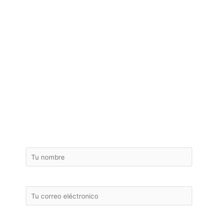
¡ Pide tu presupuesto
de reforma de baño o
cambio de bañera por
ducha sin compromiso
!