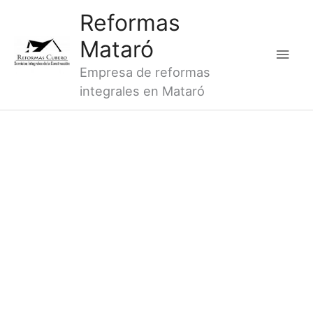
Ir
Men
Reformas
al
princ
Mataró
contenido
Empresa de reformas
integrales en Mataró
REFORMAS DE BAÑOS SANT
ISCLE DE VALLALTA