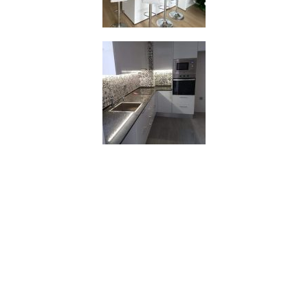
¡ Pide tu presupuesto sin
compromiso de la reforma de tu
cocina de Teià !