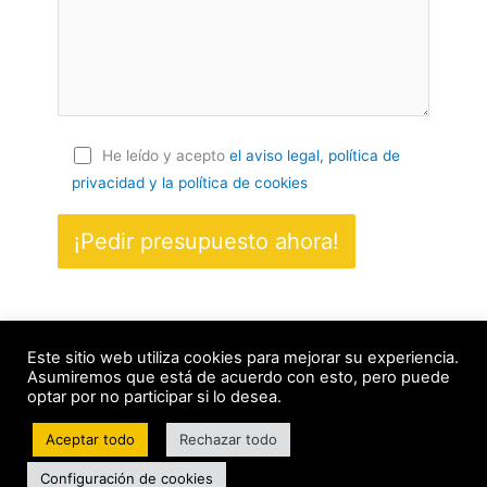
He leído y acepto
el aviso legal, política de
privacidad
y la política de cookies
Este sitio web utiliza cookies para mejorar su experiencia.
Asumiremos que está de acuerdo con esto, pero puede
© Copyright 2021 Reformascubero.com. Todos los derechos
optar por no participar si lo desea.
Reservados.
Aviso legal y política de privacidad
|
Política de
Aceptar todo
Rechazar todo
cookies
Configuración de cookies