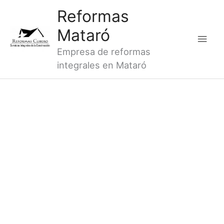
Ir
Men
Reformas
al
princ
Mataró
contenido
Empresa de reformas
integrales en Mataró
¡ ESTA PENSANDO EN REFORMAR TU
COCINA DE TEIÀ !