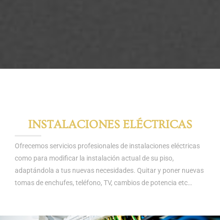
INSTALACIONES ELÉCTRICAS
Ofrecemos servicios profesionales de instalaciones eléctricas
como para modificar la instalación actual de su piso,
adaptándola a tus nuevas necesidades. Quitar y poner nuevas
tomas de enchufes, teléfono, TV, cambios de potencia etc…