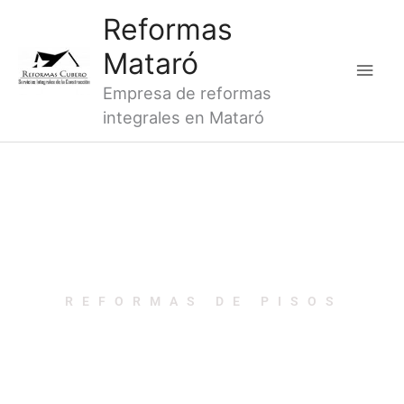
Ir
Men
Reformas
al
princ
Mataró
contenido
Empresa de reformas
integrales en Mataró
REFORMAS DE PISOS
REFORMAS DE