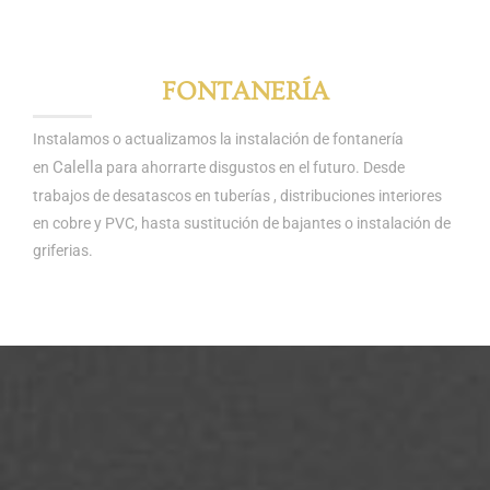
FONTANERÍA
Instalamos o actualizamos la instalación de fontanería
Calella
en
para ahorrarte disgustos en el futuro. Desde
trabajos de desatascos en tuberías , distribuciones interiores
en cobre y PVC, hasta sustitución de bajantes o instalación de
griferias.