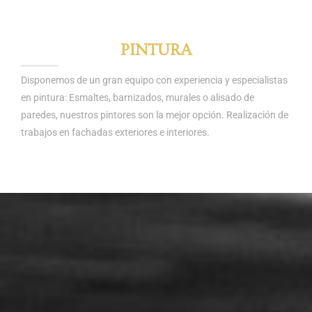
PINTURA
Disponemos de un gran equipo con experiencia y especialistas
en pintura: Esmaltes, barnizados, murales o alisado de
paredes, nuestros pintores son la mejor opción. Realización de
trabajos en fachadas exteriores e interiores.