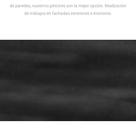
de paredes, nuestros pintores son la mejor opción. Realización
de trabajos en fachadas exteriores e interiores.