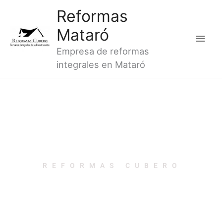
Ir
Men
Reformas
al
princ
Mataró
contenido
Empresa de reformas
integrales en Mataró
REFORMAS CUBERO
REFORMAS DE