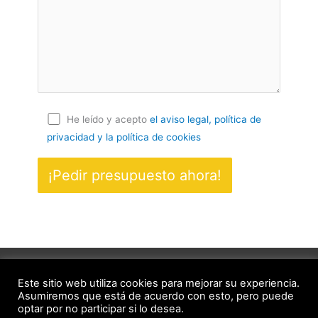
He leído y acepto
el aviso legal, política de
privacidad
y la política de cookies
© Copyright 2021 Reformascubero.com. Todos los derechos
Este sitio web utiliza cookies para mejorar su experiencia.
Reservados.
Aviso legal y política de privacidad
|
Política de
Asumiremos que está de acuerdo con esto, pero puede
optar por no participar si lo desea.
cookies