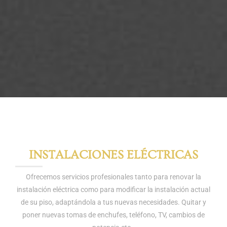
INSTALACIONES ELÉCTRICAS
Ofrecemos servicios profesionales tanto para renovar la
instalación eléctrica como para modificar la instalación actual
de su piso, adaptándola a tus nuevas necesidades. Quitar y
poner nuevas tomas de enchufes, teléfono, TV, cambios de