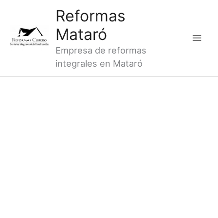
Ir
Men
Reformas
al
princ
Mataró
contenido
Empresa de reformas
integrales en Mataró
¡ REFORMAS
INTEGRALES ARENYS
DE MUNT!