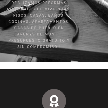
REALIZAMOS REFORMAS
INTEGRALES DE VIVIENDAS,
PISOS, CASAS, BAÑOS,
COCINAS, APARTAMENTOS,
CASAS DE PUEBLO EN
ARENYS DE MUNT ¡
PRESUPUESTO GRATUITO Y
SIN COMPROMISO !