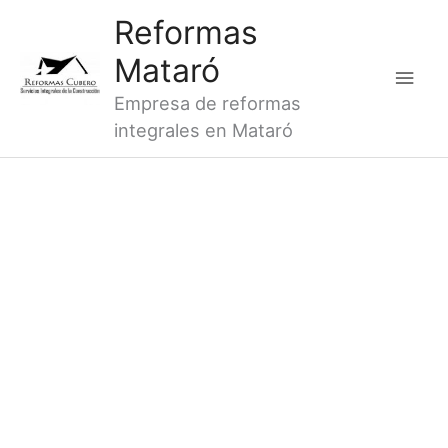
Ir
Men
Reformas
al
princ
Mataró
contenido
Empresa de reformas
integrales en Mataró
¡ REFORMAS
INTEGRALES
VILASSAR DE MAR !