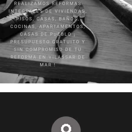
REALIZAMOS REFORMAS
INTEGRALES DE VIVIENDAS,
PISOS, CASAS, BAÑOS,
COCINAS, APARTAMENTOS,
CASAS DE PUEBLO ¡
PRESUPUESTO GRATUITO Y
SIN COMPROMISO DE TU
REFORMA EN VILASSAR DE
MAR !