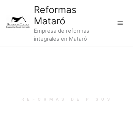
Ir
Men
Reformas
al
princ
Mataró
contenido
Empresa de reformas
integrales en Mataró
REFORMAS DE PISOS
REFORMAS DE